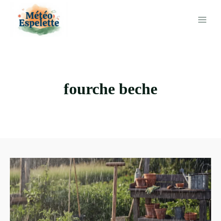
Aller
au
contenu
fourche beche