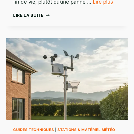
fin de vie, plutôt qu’une panne …
Lire plus
ERREUR
LIRE LA SUITE
STATION
MÉTÉO
:
LES
CAUSES
DE
VOS
MAUVAISES
MESURES
GUIDES TECHNIQUES
|
STATIONS & MATÉRIEL MÉTÉO