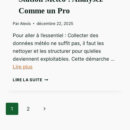
Comme un Pro
Par
Alexis
décembre 22, 2025
Pour aller à l’essentiel : Collecter des
données météo ne suffit pas, il faut les
nettoyer et les structurer pour qu’elles
deviennent exploitables. Cette démarche …
Lire plus
EXPLOITATION
LIRE LA SUITE
DONNÉES
STATION
MÉTÉO
:
Navigation
Page
1
2
ANALYSEZ
COMME
de
suivante
UN
PRO