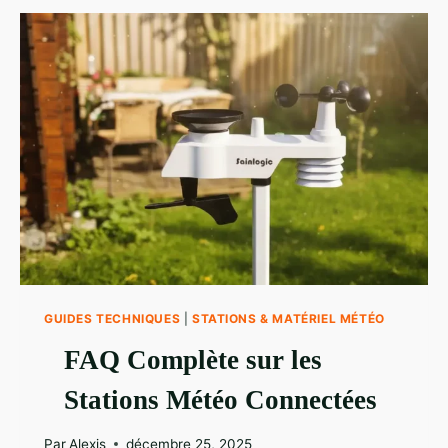
MÉTÉO
LA
PLUS
PRÉCISE
?
LE
GUIDE
POUR
NE
PLUS
SE
TROMPER
EN
2026
GUIDES TECHNIQUES
|
STATIONS & MATÉRIEL MÉTÉO
FAQ Complète sur les
Stations Météo Connectées
Par
Alexis
décembre 25, 2025