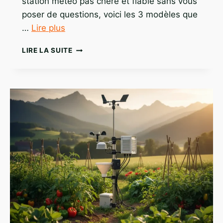
station météo pas chère et fiable sans vous
poser de questions, voici les 3 modèles que
…
Lire plus
QUELLE
LIRE LA SUITE
STATION
MÉTÉO
PAS
CHÈRE
ET
FIABLE
CHOISIR
?
3
MODÈLES
QUE
JE
RECOMMANDE
VRAIMENT