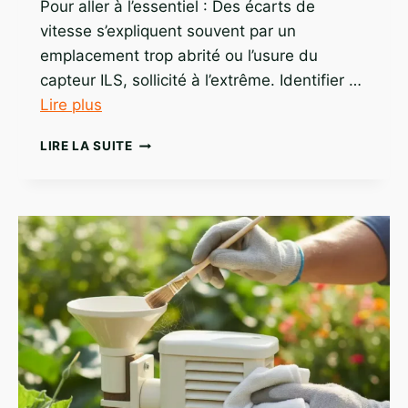
Pour aller à l’essentiel : Des écarts de
vitesse s’expliquent souvent par un
emplacement trop abrité ou l’usure du
capteur ILS, sollicité à l’extrême. Identifier …
Lire plus
ANÉMOMÈTRE
LIRE LA SUITE
ET
ERREURS
PAR
VENT
FORT
:
LES
VRAIES
CAUSES