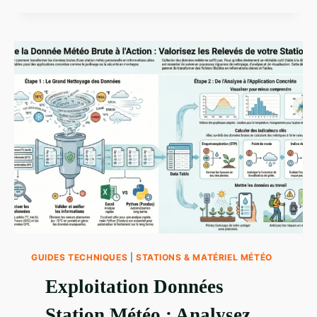
MÉTÉO
:
LES
5
MODÈLES
LES
PLUS
FIABLES
GUIDES TECHNIQUES
|
STATIONS & MATÉRIEL MÉTÉO
Exploitation Données
Station Météo : Analysez